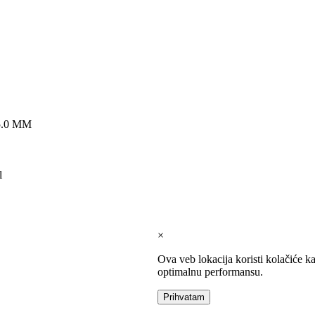
 5.0 MM
l
×
Ova veb lokacija koristi kolačiće k
optimalnu performansu.
Prihvatam