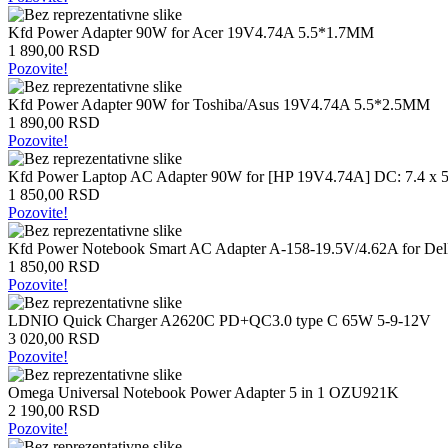
Intel
Kfd Power Adapter 90W for Acer 19V4.74A 5.5*1.7MM
procesori
1 890,00 RSD
AMD
Pozovite!
procesori
Memorije
Kfd Power Adapter 90W for Toshiba/Asus 19V4.74A 5.5*2.5MM
1 890,00 RSD
Memorije
Pozovite!
za
stone
Kfd Power Laptop AC Adapter 90W for [HP 19V4.74A] DC: 7.4 x
računare
1 850,00 RSD
Memorije
Pozovite!
za
laptop
Kfd Power Notebook Smart AC Adapter A-158-19.5V/4.62A for Del
računare
1 850,00 RSD
Hard
Pozovite!
diskovi
LDNIO Quick Charger A2620C PD+QC3.0 type C 65W 5-9-12V
Tradicionalni
3 020,00 RSD
hard
Pozovite!
diskovi
SSD
Omega Universal Notebook Power Adapter 5 in 1 OZU921K
Eksterni
2 190,00 RSD
hard
Pozovite!
diskovi