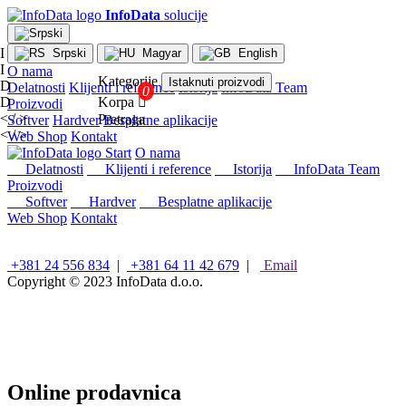
InfoData
solucije
I
Srpski
Magyar
English
I
O nama
Kategorije
Istaknuti proizvodi
D
Delatnosti
Klijenti i reference
Istorija
InfoData Team
D
Korpa

Proizvodi
< / >
Pretraga
Softver
Hardver
Besplatne aplikacije
< / >
Web Shop
Kontakt
×
Start
O nama
Konfiguracije
Delatnosti
Klijenti i reference
Istorija
InfoData Team
Proizvodi
Intel
Softver
Hardver
Besplatne aplikacije
stoni
Web Shop
Kontakt
računari
AMD
stoni
+381 24 556 834
|
+381 64 11 42 679
|
Email
računari
Copyright © 2023
InfoData d.o.o.
Microsoft
računari
Mini/Box/Cube
PC
Laptopovi
i
Online prodavnica
tableti