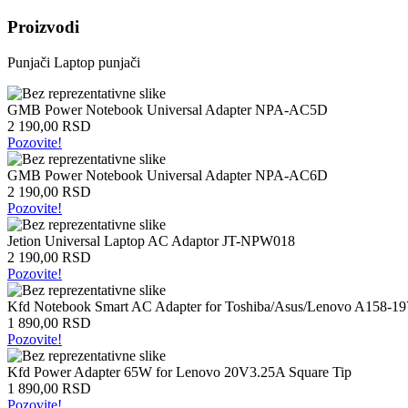
Intel
Proizvodi
laptopovi
AMD
Punjači
Laptop punjači
laptopovi
Microsoft
laptopovi
GMB Power Notebook Universal Adapter NPA-AC5D
Tableti
2 190,00 RSD
Laptop
Pozovite!
torbe
Tablet
GMB Power Notebook Universal Adapter NPA-AC6D
zaštitne
2 190,00 RSD
futrole
Pozovite!
Matične
ploče
Jetion Universal Laptop AC Adaptor JT-NPW018
2 190,00 RSD
Matične
Pozovite!
ploče
za
Kfd Notebook Smart AC Adapter for Toshiba/Asus/Lenovo A158-1
Intel
1 890,00 RSD
Matične
Pozovite!
ploče
za
Kfd Power Adapter 65W for Lenovo 20V3.25A Square Tip
AMD
1 890,00 RSD
Procesori
Pozovite!