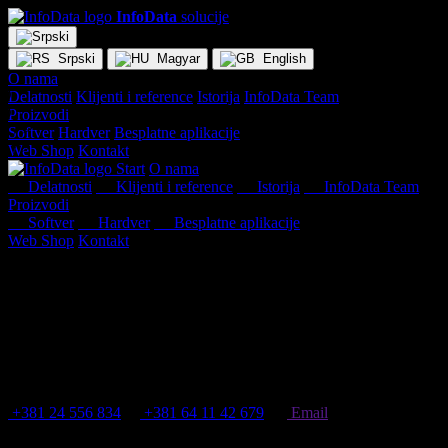
InfoData
solucije
I
Srpski
Magyar
English
I
O nama
D
Delatnosti
Klijenti i reference
Istorija
InfoData Team
D
Proizvodi
< / >
Softver
Hardver
Besplatne aplikacije
< / >
Web Shop
Kontakt
Start
O nama
Delatnosti
Klijenti i reference
Istorija
InfoData Team
Proizvodi
Softver
Hardver
Besplatne aplikacije
Web Shop
Kontakt
+381 24 556 834
|
+381 64 11 42 679
|
Email
Copyright © 2023
InfoData d.o.o.
INFODATA d.o.o.
Programiranje
Izrada w
Prodaja
Prodaja 
Servis