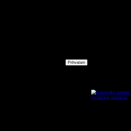
×
Ova veb lokacija koristi kolačiće
kako bi vam ponudila najbolje
iskustvo. Molimo prihvatite
kolačiće za optimalnu performansu.
Prihvatam
Ovlašćeni prodavac