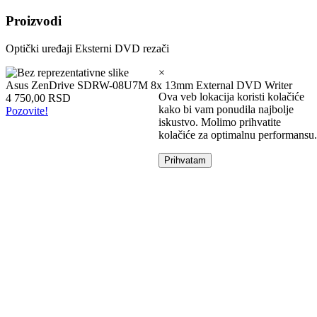
Intel
Proizvodi
laptopovi
AMD
Optički uređaji
Eksterni DVD rezači
laptopovi
Microsoft
×
laptopovi
Asus ZenDrive SDRW-08U7M 8x 13mm External DVD Writer
Tableti
Ova veb lokacija koristi kolačiće
4 750,00 RSD
Laptop
kako bi vam ponudila najbolje
Pozovite!
torbe
iskustvo. Molimo prihvatite
Tablet
kolačiće za optimalnu performansu.
zaštitne
futrole
Prihvatam
Matične
ploče
Matične
ploče
za
Intel
Matične
ploče
za
AMD
Procesori