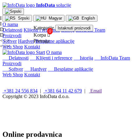
InfoData
solucije
I
Srpski
Magyar
English
I
O nama
Kategorije
Istaknuti proizvodi
D
Delatnosti
Klijenti i reference
Istorija
InfoData Team
D
Korpa

Proizvodi
< / >
Pretraga
Softver
Hardver
Besplatne aplikacije
< / >
Web Shop
Kontakt
×
Start
O nama
Konfiguracije
Delatnosti
Klijenti i reference
Istorija
InfoData Team
Proizvodi
Intel
Softver
Hardver
Besplatne aplikacije
stoni
Web Shop
Kontakt
računari
AMD
stoni
+381 24 556 834
|
+381 64 11 42 679
|
Email
računari
Copyright © 2023
InfoData d.o.o.
Microsoft
računari
Mini/Box/Cube
PC
Laptopovi
i
Online prodavnica
tableti