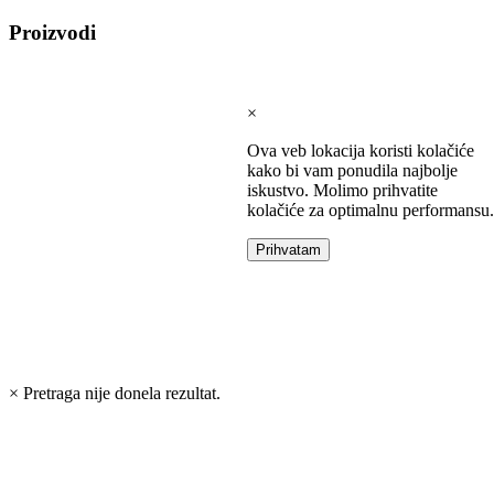
Intel
Proizvodi
laptopovi
AMD
laptopovi
Microsoft
×
laptopovi
Tableti
Ova veb lokacija koristi kolačiće
Laptop
kako bi vam ponudila najbolje
torbe
iskustvo. Molimo prihvatite
Tablet
kolačiće za optimalnu performansu.
zaštitne
futrole
Prihvatam
Matične
ploče
Matične
ploče
za
Intel
×
Pretraga nije donela rezultat.
Matične
ploče
za
AMD
Procesori