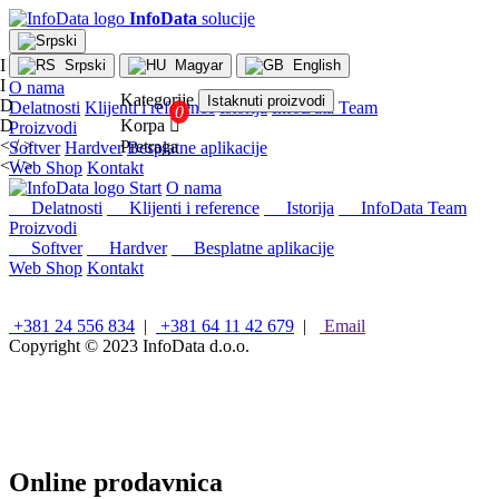
InfoData
solucije
I
Srpski
Magyar
English
I
O nama
Kategorije
Istaknuti proizvodi
D
Delatnosti
Klijenti i reference
Istorija
InfoData Team
D
Korpa

Proizvodi
< / >
Pretraga
Softver
Hardver
Besplatne aplikacije
< / >
Web Shop
Kontakt
×
Start
O nama
Konfiguracije
Delatnosti
Klijenti i reference
Istorija
InfoData Team
Proizvodi
Intel
Softver
Hardver
Besplatne aplikacije
stoni
Web Shop
Kontakt
računari
AMD
stoni
+381 24 556 834
|
+381 64 11 42 679
|
Email
računari
Copyright © 2023
InfoData d.o.o.
Microsoft
računari
Mini/Box/Cube
PC
Laptopovi
i
Online prodavnica
tableti