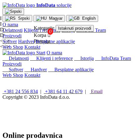
InfoData
solucije
I
Srpski
Magyar
English
I
O nama
Kategorije
Istaknuti proizvodi
D
Delatnosti
Klijenti i reference
Istorija
InfoData Team
D
Korpa

Proizvodi
< / >
Pretraga
Softver
Hardver
Besplatne aplikacije
< / >
Web Shop
Kontakt
×
Start
O nama
Konfiguracije
Delatnosti
Klijenti i reference
Istorija
InfoData Team
Proizvodi
Intel
Softver
Hardver
Besplatne aplikacije
stoni
Web Shop
Kontakt
računari
AMD
stoni
+381 24 556 834
|
+381 64 11 42 679
|
Email
računari
Copyright © 2023
InfoData d.o.o.
Microsoft
računari
Mini/Box/Cube
PC
Laptopovi
i
Online prodavnica
tableti