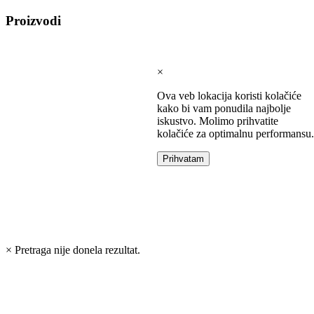
Intel
Proizvodi
laptopovi
AMD
laptopovi
Microsoft
×
laptopovi
Tableti
Ova veb lokacija koristi kolačiće
Laptop
kako bi vam ponudila najbolje
torbe
iskustvo. Molimo prihvatite
Tablet
kolačiće za optimalnu performansu.
zaštitne
futrole
Prihvatam
Matične
ploče
Matične
ploče
za
Intel
×
Pretraga nije donela rezultat.
Matične
ploče
za
AMD
Procesori