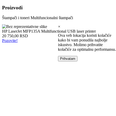
Intel
Proizvodi
laptopovi
AMD
Štampači i toneri
Multifuncionalni štampači
laptopovi
Microsoft
×
laptopovi
HP LaserJet MFP135A Multifunctional USB laser printer
Tableti
Ova veb lokacija koristi kolačiće
20 750,00 RSD
Laptop
kako bi vam ponudila najbolje
Pozovite!
torbe
iskustvo. Molimo prihvatite
Tablet
kolačiće za optimalnu performansu.
zaštitne
futrole
Prihvatam
Matične
ploče
Matične
ploče
za
Intel
Matične
ploče
za
AMD
Procesori