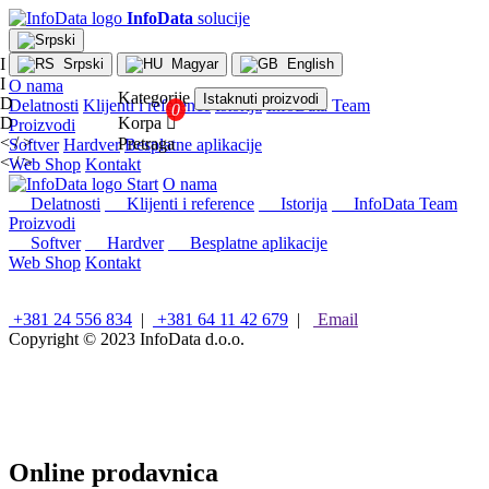
InfoData
solucije
I
Srpski
Magyar
English
I
O nama
Kategorije
Istaknuti proizvodi
D
Delatnosti
Klijenti i reference
Istorija
InfoData Team
D
Korpa

Proizvodi
< / >
Pretraga
Softver
Hardver
Besplatne aplikacije
< / >
Web Shop
Kontakt
×
Start
O nama
Konfiguracije
Delatnosti
Klijenti i reference
Istorija
InfoData Team
Proizvodi
Intel
Softver
Hardver
Besplatne aplikacije
stoni
Web Shop
Kontakt
računari
AMD
stoni
+381 24 556 834
|
+381 64 11 42 679
|
Email
računari
Copyright © 2023
InfoData d.o.o.
Microsoft
računari
Mini/Box/Cube
PC
Laptopovi
i
Online prodavnica
tableti