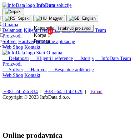
InfoData
solucije
I
Srpski
Magyar
English
I
O nama
Kategorije
Istaknuti proizvodi
D
Delatnosti
Klijenti i reference
Istorija
InfoData Team
D
Korpa

Proizvodi
< / >
Pretraga
Softver
Hardver
Besplatne aplikacije
< / >
Web Shop
Kontakt
×
Start
O nama
Konfiguracije
Delatnosti
Klijenti i reference
Istorija
InfoData Team
Proizvodi
Intel
Softver
Hardver
Besplatne aplikacije
stoni
Web Shop
Kontakt
računari
AMD
stoni
+381 24 556 834
|
+381 64 11 42 679
|
Email
računari
Copyright © 2023
InfoData d.o.o.
Microsoft
računari
Mini/Box/Cube
PC
Laptopovi
i
Online prodavnica
tableti