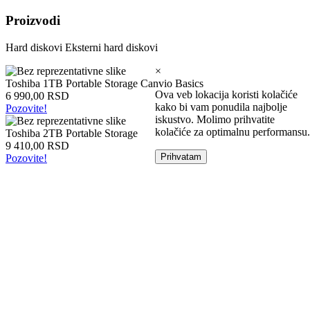
Intel
Proizvodi
laptopovi
AMD
Hard diskovi
Eksterni hard diskovi
laptopovi
Microsoft
×
laptopovi
Toshiba 1TB Portable Storage Canvio Basics
Tableti
Ova veb lokacija koristi kolačiće
6 990,00 RSD
Laptop
kako bi vam ponudila najbolje
Pozovite!
torbe
iskustvo. Molimo prihvatite
Tablet
kolačiće za optimalnu performansu.
Toshiba 2TB Portable Storage
zaštitne
9 410,00 RSD
futrole
Prihvatam
Pozovite!
Matične
ploče
Matične
ploče
za
Intel
Matične
ploče
za
AMD
Procesori