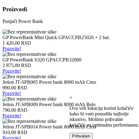
Intel
Proizvodi
laptopovi
AMD
Punjači
Power Bank
laptopovi
Microsoft
laptopovi
GP PowerBank Mini Quick GPACCPB25026 + 2 bat.
Tableti
1 420,00 RSD
Laptop
Pozovite!
torbe
Tablet
GP PowerBank S320 GPACCPB32000
zaštitne
2 875,00 RSD
futrole
Pozovite!
Matične
ploče
Jetion JT-SPB005 Power bank 8000 mAh Crno
990,00 RSD
Matične
Pozovite!
ploče
×
za
Jetion JT-SPB009 Power bank 8000 mAh Belo
Intel
Ova veb lokacija koristi kolačiće
790,00 RSD
Matične
kako bi vam ponudila najbolje
Pozovite!
ploče
iskustvo. Molimo prihvatite
za
kolačiće za optimalnu performansu.
Jetion JT-SPB014 Power bank 8000 mAh Crno
AMD
910,00 RSD
Procesori
Prihvatam
Pozovite!