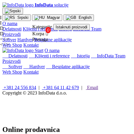
InfoData
solucije
I
Srpski
Magyar
English
I
O nama
Kategorije
Istaknuti proizvodi
D
Delatnosti
Klijenti i reference
Istorija
InfoData Team
D
Korpa

Proizvodi
< / >
Pretraga
Softver
Hardver
Besplatne aplikacije
< / >
Web Shop
Kontakt
×
Start
O nama
Konfiguracije
Delatnosti
Klijenti i reference
Istorija
InfoData Team
Proizvodi
Intel
Softver
Hardver
Besplatne aplikacije
stoni
Web Shop
Kontakt
računari
AMD
stoni
+381 24 556 834
|
+381 64 11 42 679
|
Email
računari
Copyright © 2023
InfoData d.o.o.
Microsoft
računari
Mini/Box/Cube
PC
Laptopovi
i
Online prodavnica
tableti