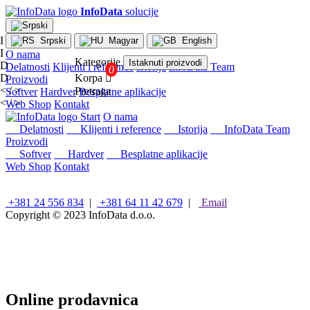
InfoData
solucije
I
Srpski
Magyar
English
I
O nama
Kategorije
Istaknuti proizvodi
D
Delatnosti
Klijenti i reference
Istorija
InfoData Team
D
Korpa

Proizvodi
< / >
Pretraga
Softver
Hardver
Besplatne aplikacije
< / >
Web Shop
Kontakt
×
Start
O nama
Konfiguracije
Delatnosti
Klijenti i reference
Istorija
InfoData Team
Proizvodi
Intel
Softver
Hardver
Besplatne aplikacije
stoni
Web Shop
Kontakt
računari
AMD
stoni
+381 24 556 834
|
+381 64 11 42 679
|
Email
računari
Copyright © 2023
InfoData d.o.o.
Microsoft
računari
Mini/Box/Cube
PC
Laptopovi
i
Online prodavnica
tableti