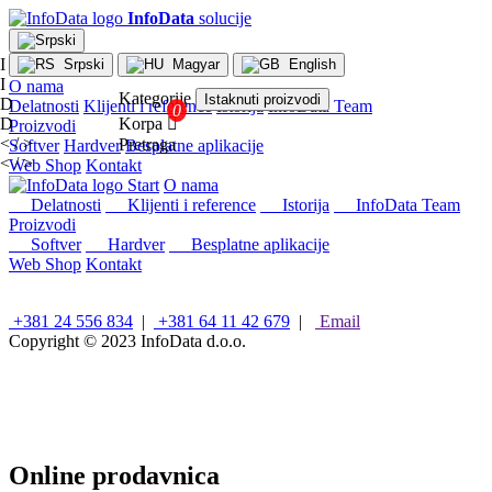
InfoData
solucije
I
Srpski
Magyar
English
I
O nama
Kategorije
Istaknuti proizvodi
D
Delatnosti
Klijenti i reference
Istorija
InfoData Team
D
Korpa

Proizvodi
< / >
Pretraga
Softver
Hardver
Besplatne aplikacije
< / >
Web Shop
Kontakt
×
Start
O nama
Konfiguracije
Delatnosti
Klijenti i reference
Istorija
InfoData Team
Proizvodi
Intel
Softver
Hardver
Besplatne aplikacije
stoni
Web Shop
Kontakt
računari
AMD
stoni
+381 24 556 834
|
+381 64 11 42 679
|
Email
računari
Copyright © 2023
InfoData d.o.o.
Microsoft
računari
Mini/Box/Cube
PC
Laptopovi
i
Online prodavnica
tableti