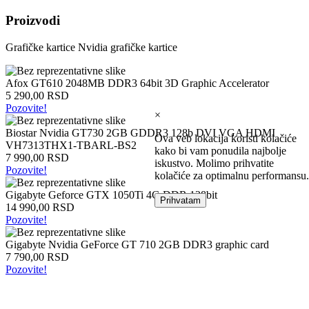
Intel
Proizvodi
laptopovi
AMD
Grafičke kartice
Nvidia grafičke kartice
laptopovi
Microsoft
laptopovi
Afox GT610 2048MB DDR3 64bit 3D Graphic Accelerator
Tableti
5 290,00 RSD
Laptop
Pozovite!
torbe
×
Tablet
Biostar Nvidia GT730 2GB GDDR3 128b DVI VGA HDMI
zaštitne
Ova veb lokacija koristi kolačiće
VH7313THX1-TBARL-BS2
futrole
kako bi vam ponudila najbolje
7 990,00 RSD
Matične
iskustvo. Molimo prihvatite
Pozovite!
ploče
kolačiće za optimalnu performansu.
Gigabyte Geforce GTX 1050Ti 4G DDR 128bit
Matične
Prihvatam
14 990,00 RSD
ploče
Pozovite!
za
Intel
Gigabyte Nvidia GeForce GT 710 2GB DDR3 graphic card
Matične
7 790,00 RSD
ploče
Pozovite!
za
AMD
Procesori